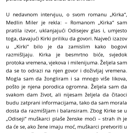
U nedavnom intervjuu, o svom romanu „Kirka“,
Medlin Miler je rekla: – Romanom „Kirka“ sam
pratila izvor, uklanjajući Odisejev glas i, umjesto
toga, davajući Kirki priliku da govori. Najveći izazov
u „Kirki“ bilo je da zamislim kako bogovi
razmišljaju. Kirka je besmrtno biće, svjedok
protoka vremena, vjekova i milenijuma. Željela sam
da se to odrazi na njen govor i doživljaj vremena.
Mogla sam da žongliram i sa mnogo više likova,
pošto je njena porodica ogromna. Željela sam da
svakom dam život, ali nijesam željela da čitaoci
budu zatprani informacijama, tako da sam morala
dosta da razmišljam i balansiram. Zbog Kirke se u
„Odiseji“ muškarci plaše ženske moći – strah ih je
da će se, ako žene imaju moć, muškarci pretvoriti u