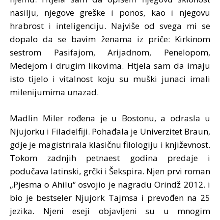
nasilju, njegove greške i ponos, kao i njegovu
hrabrost i inteligenciju. Najviše od svega mi se
dopalo da se bavim ženama iz priče: Kirkinom
sestrom Pasifajom, Arijadnom, Penelopom,
Medejom i drugim likovima. Htjela sam da imaju
isto tijelo i vitalnost koju su muški junaci imali
milenijumima unazad.
Madlin Miler rođena je u Bostonu, a odrasla u
Njujorku i Filadelfiji. Pohađala je Univerzitet Braun,
gdje je magistrirala klasičnu filologiju i književnost.
Tokom zadnjih petnaest godina predaje i
podučava latinski, grčki i Šekspira. Njen prvi roman
„Pjesma o Ahilu“ osvojio je nagradu Orindž 2012. i
bio je bestseler Njujork Tajmsa i prevođen na 25
jezika. Njeni eseji objavljeni su u mnogim