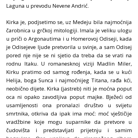
Laguna u prevodu Nevene Andrić.
Kirka je, podjsetimo se, uz Medeju bila najmoćnija
čarobnica u grčkoj mitologiji. Imala je veliku ulogu
u priči o Argonautima i u Homerovoj Odiseji, kada
je Odisejeve ljude pretvorila u svinje, a sam Odisej
pored nje nije se ni sjetio da treba da se vrati na
rodnu Itaku. U romanesknoj viziji Madlin Miler,
Kirku pratimo od samog rođenja, kada se u kući
Helija, boga Sunca i najmoćnijeg Titana, rađa kći,
neobično dijete. Kirka (jastreb) niti je moćna poput
oca ni opako zavodljiva poput majke. Bježeći od
usamljenosti ona pronalazi društvo u svijetu
smrtnika, otkriva da ipak ima moć: moć vještičije
vradžbine koje mogu suparnike da pretvore u
čudovišta i predstavljati prijetnju i samim