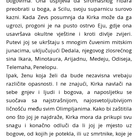
bogovima. Ona uspijeva da siromašnog ribara
preobrati u boga, a Scilu, svoju suparnicu surovo
kazni. Kada Zevs posumnja da Kirka može da ga
ugrozi, progoni je na pusto ostrvo Eju, gdje ona
usavršava okultne vještine i kroti divlje zvijeri.
Putevi joj se ukrštaju s mnogim čuvenim mitskim
junacima, uključujući Dedala, njegovog zlosrećnog
sina Ikara, Minotaura, Arijadnu, Medeju, Odiseja,
Telemaha, Penelopu.
Ipak, ženu koja želi da bude nezavisna vrebaju
različite opasnosti. I ne znajući, Kirka navlači na
sebe gnjev i ljudi i bogova, a naposljetku se
suočava sa najstrašnijom, najosvetoljubivijom
ličnošću među svim Olimpljanima. Kako bi zaštitila
ono što joj je najdraže, Kirka mora da prikupi svu
snagu i konačno odluči da li joj je mjesto uz
bogove, od kojih je potekla, ili uz smrtnike, koje je