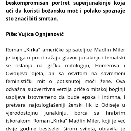
beskompromisan portret superjunakinje koja
uči da koristi božansku moć i polako spoznaje
što znači biti smrtan.
Piše: Vujica Ognjenović
Roman „Kirka“ američke spisateljice Madlin Miler
je knjiga o preobražaju glavne junakinje i tematski
se oslanja na grčku mitologiju, Homerova i
Ovidijeva djela, ali sa osvrtom na savremeni
feministički mit o potisnutoj moći žene. Ova
odvažna, subverzivna verzija priče o mitskoj boginji
uspijeva istovremeno da bude epska i intimna, i
pretvara najozloglašeniji ženski lik iz Odiseje u
vjerodostojnu junakinju, borca sa hrabrim
iskorakom. Roman „Kirka“ Madlin Miler, koji je već
dvije godine bestseler širom svijeta, objavila je