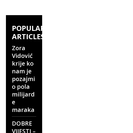
POPULAR
ARTICLES
Zora
Vidović
krije ko
nam je
pozajmi
o pola
milijard
e
maraka
DOBRE
VIJESTI –