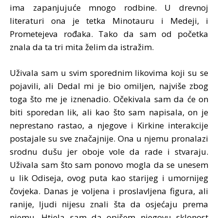
ima zapanjujuće mnogo rodbine. U drevnoj
literaturi ona je tetka Minotauru i Medeji, i
Prometejeva rođaka. Tako da sam od početka
znala da ta tri mita želim da istražim.
Uživala sam u svim sporednim likovima koji su se
pojavili, ali Dedal mi je bio omiljen, najviše zbog
toga što me je iznenadio. Očekivala sam da će on
biti sporedan lik, ali kao što sam napisala, on je
neprestano rastao, a njegove i Kirkine interakcije
postajale su sve značajnije. Ona u njemu pronalazi
srodnu dušu jer oboje vole da rade i stvaraju.
Uživala sam što sam ponovo mogla da se unesem
u lik Odiseja, ovog puta kao starijeg i umornijeg
čovjeka. Danas je voljena i proslavljena figura, ali
ranije, ljudi nijesu znali šta da osjećaju prema
njemu. Htjela sam da opišem njegovu sklonost