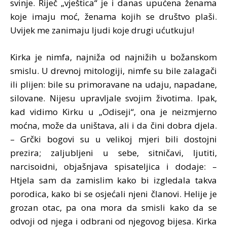
svinje. Riječ „vještica“ je i danas upućena ženama
koje imaju moć, ženama kojih se društvo plaši.
Uvijek me zanimaju ljudi koje drugi ućutkuju!
Kirka je nimfa, najniža od najnižih u božanskom
smislu. U drevnoj mitologiji, nimfe su bile zalagači
ili plijen: bile su primoravane na udaju, napadane,
silovane. Nijesu upravljale svojim životima. Ipak,
kad vidimo Kirku u „Odiseji“, ona je neizmjerno
moćna, može da uništava, ali i da čini dobra djela.
– Grčki bogovi su u velikoj mjeri bili dostojni
prezira; zaljubljeni u sebe, sitničavi, ljutiti,
narcisoidni, objašnjava spisateljica i dodaje: –
Htjela sam da zamislim kako bi izgledala takva
porodica, kako bi se osjećali njeni članovi. Helije je
grozan otac, pa ona mora da smisli kako da se
odvoji od njega i odbrani od njegovog bijesa. Kirka