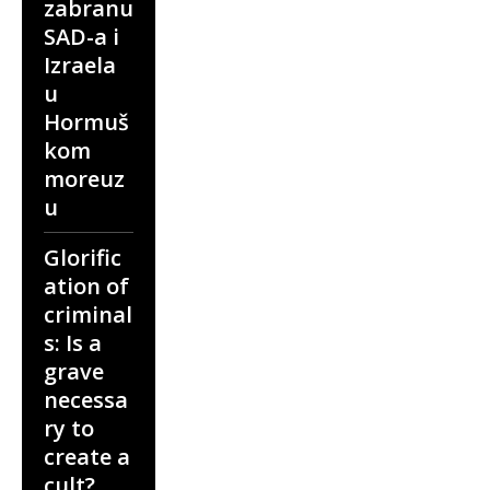
zabranu
SAD-a i
Izraela
u
Hormuš
kom
moreuz
u
Glorific
ation of
criminal
s: Is a
grave
necessa
ry to
create a
cult?