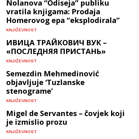
Nolanova “Odiseja” publiku
vratila knjigama: Prodaja
Homerovog epa “eksplodirala”
KNJIŽEVNOST
ИВИЦА ТРАЙКОВИЧ ВУК –
«ПОСЛЕДНЯЯ ПРИСТАНЬ»
KNJIŽEVNOST
Semezdin Mehmedinović
objavljuje ‘Tuzlanske
stenograme’
KNJIŽEVNOST
Migel de Servantes – čovjek koji
je izmislio prozu
KNJIŽEVNOST