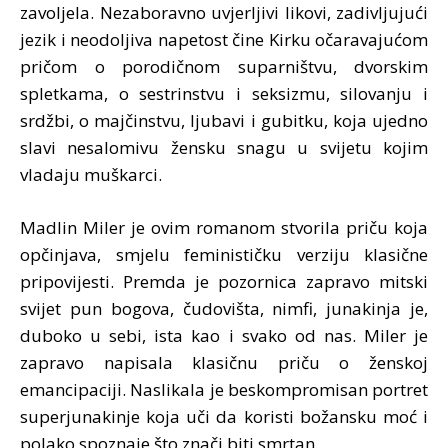
zavoljela. Nezaboravno uvjerljivi likovi, zadivljujući
jezik i neodoljiva napetost čine Kirku očaravajućom
pričom o porodičnom suparništvu, dvorskim
spletkama, o sestrinstvu i seksizmu, silovanju i
srdžbi, o majčinstvu, ljubavi i gubitku, koja ujedno
slavi nesalomivu žensku snagu u svijetu kojim
vladaju muškarci.
Madlin Miler je ovim romanom stvorila priču koja
opčinjava, smjelu feminističku verziju klasične
pripovijesti. Premda je pozornica zapravo mitski
svijet pun bogova, čudovišta, nimfi, junakinja je,
duboko u sebi, ista kao i svako od nas. Miler je
zapravo napisala klasičnu priču o ženskoj
emancipaciji. Naslikala je beskompromisan portret
superjunakinje koja uči da koristi božansku moć i
polako spoznaje što znači biti smrtan.