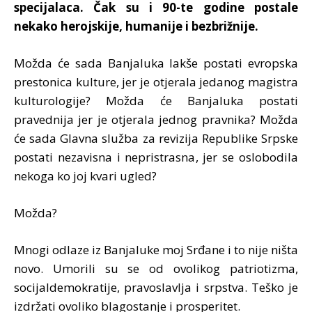
specijalaca. Čak su i 90-te godine postale
nekako herojskije, humanije i bezbrižnije.
Možda će sada Banjaluka lakše postati evropska
prestonica kulture, jer je otjerala jedanog magistra
kulturologije? Možda će Banjaluka postati
pravednija jer je otjerala jednog pravnika? Možda
će sada Glavna služba za revizija Republike Srpske
postati nezavisna i nepristrasna, jer se oslobodila
nekoga ko joj kvari ugled?
Možda?
Mnogi odlaze iz Banjaluke moj Srđane i to nije ništa
novo. Umorili su se od ovolikog patriotizma,
socijaldemokratije, pravoslavlja i srpstva. Teško je
izdržati ovoliko blagostanje i prosperitet.