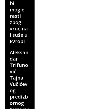
bi
mogle
rasti
zbog
vrućina
i suše u
Evropi
Aleksan
dar
Trifuno
vić –
Tajna
Vučićev
og
predizb
ornog