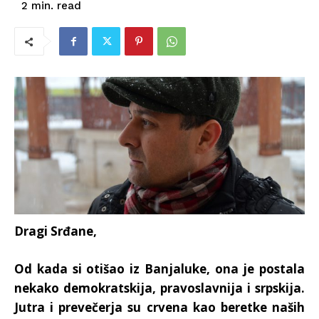
read
2
min.
Dragi Srđane,
Od kada si otišao iz Banjaluke, ona je postala
nekako demokratskija, pravoslavnija i srpskija.
Jutra i prevečerja su crvena kao beretke naših