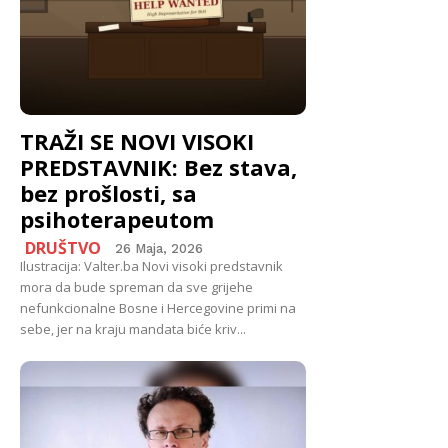
TRAŽI SE NOVI VISOKI
PREDSTAVNIK: Bez stava,
bez prošlosti, sa
psihoterapeutom
DRUŠTVO
26 Maja, 2026
Ilustracija: Valter.ba Novi visoki predstavnik
mora da bude spreman da sve grijehe
nefunkcionalne Bosne i Hercegovine primi na
sebe, jer na kraju mandata biće kriv...