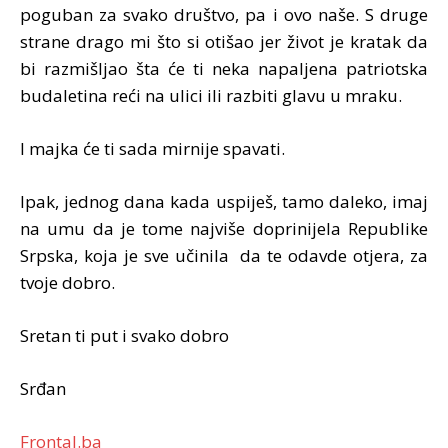
poguban za svako društvo, pa i ovo naše. S druge
strane drago mi što si otišao jer život je kratak da
bi razmišljao šta će ti neka napaljena patriotska
budaletina reći na ulici ili razbiti glavu u mraku.
I majka će ti sada mirnije spavati.
Ipak, jednog dana kada uspiješ, tamo daleko, imaj
na umu da je tome najviše doprinijela Republike
Srpska, koja je sve učinila da te odavde otjera, za
tvoje dobro.
Sretan ti put i svako dobro
Srđan
Frontal.ba