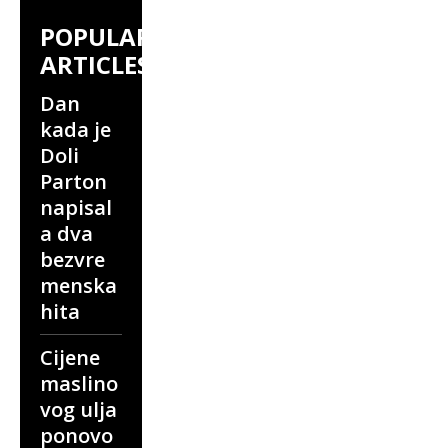
POPULAR
ARTICLES
Dan
kada je
Doli
Parton
napisal
a dva
bezvre
menska
hita
Cijene
maslino
vog ulja
ponovo