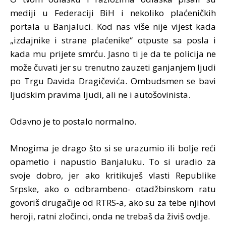
mediji u Federaciji BiH i nekoliko plaćeničkih
portala u Banjaluci. Kod nas više nije vijest kada
„izdajnike i strane plaćenike“ otpuste sa posla i
kada mu prijete smrću. Jasno ti je da te policija ne
može čuvati jer su trenutno zauzeti ganjanjem ljudi
po Trgu Davida Dragičevića. Ombudsmen se bavi
ljudskim pravima ljudi, ali ne i autošovinista.
Odavno je to postalo normalno.
Mnogima je drago što si se urazumio ili bolje reći
opametio i napustio Banjaluku. To si uradio za
svoje dobro, jer ako kritikuješ vlasti Republike
Srpske, ako o odbrambeno- otadžbinskom ratu
govoriš drugačije od RTRS-a, ako su za tebe njihovi
heroji, ratni zločinci, onda ne trebaš da živiš ovdje.