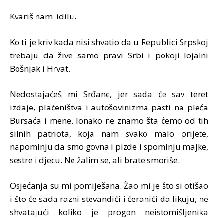
Kvariš nam idilu.
Ko ti je kriv kada nisi shvatio da u Republici Srpskoj
trebaju da žive samo pravi Srbi i pokoji lojalni
Bošnjak i Hrvat.
Nedostajaćeš mi Srđane, jer sada će sav teret
izdaje, plaćeništva i autošovinizma pasti na pleća
Bursaća i mene. Ionako ne znamo šta ćemo od tih
silnih patriota, koja nam svako malo prijete,
napominju da smo govna i pizde i spominju majke,
sestre i djecu. Ne žalim se, ali brate smoriše.
Osjećanja su mi pomiješana. Žao mi je što si otišao
i što će sada razni stevandići i ćeranići da likuju, ne
shvatajući koliko je progon neistomišljenika