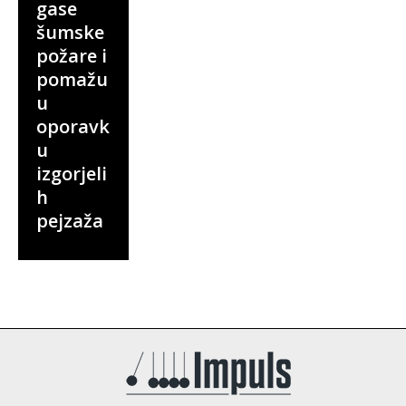
gase
šumske
požare i
pomažu
u
oporavk
u
izgorjeli
h
pejzaža