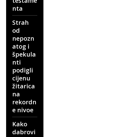
testame
nta
Strah
od
nepozn
atog i
špekula
nti
podigli
cijenu
žitarica
na
rekordn
e nivoe
Kako
dabrovi