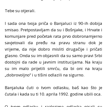
Tebe su otjerali.
I sada ona tvoja priča o Banjaluci iz 90-ih dobija
smisao. Pretpostavljam da su i Bošnjake, i Hrvate i
komunjare pred početak rata prvo dobronamjerno
savjetovali da pređu na pravu stranu dok je
vrijeme, da nije dobro misliti drugačije i pričati
glasno. Onda su im objasnili da su samo pravi Srbi
dostojni da rade u javnim institucijama. Na kraju
su im malo prijetili smrću, da bi oni na kraju
„dobrovoljno“ i u tišini odlazili na sigurno.
Banjaluka ćuti o tvom odlasku, baš kao što je
ćutala i kada su ti 10. aprila 1992. godine ubili oca.
O tvom odlasku i razlozima odlaska pisali su