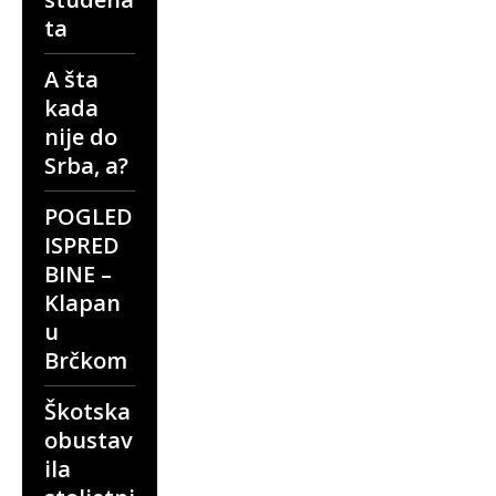
ta
A šta
kada
nije do
Srba, a?
POGLED
ISPRED
BINE –
Klapan
u
Brčkom
Škotska
obustav
ila