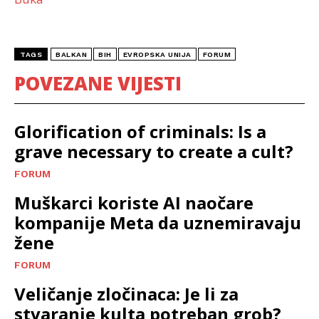
TAGS
BALKAN
BIH
EVROPSKA UNIJA
FORUM
POVEZANE VIJESTI
Glorification of criminals: Is a
grave necessary to create a cult?
FORUM
Muškarci koriste AI naočare
kompanije Meta da uznemiravaju
žene
FORUM
Veličanje zločinaca: Je li za
stvaranje kulta potreban grob?