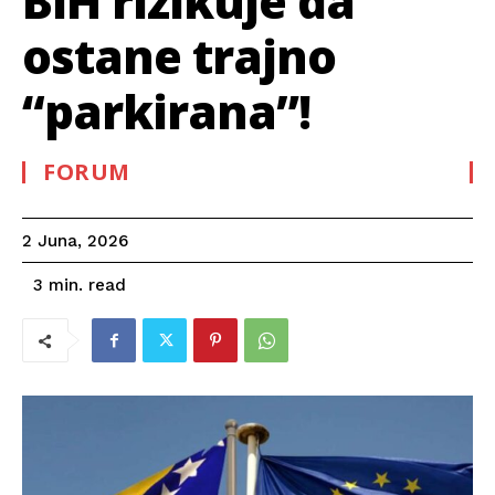
BiH rizikuje da
ostane trajno
“parkirana”!
FORUM
2 Juna, 2026
read
3
min.