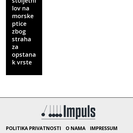
stoljetni
lov na
morske
ptice
zbog
straha
za
opstana
k vrste
POLITIKA PRIVATNOSTI
O NAMA
IMPRESSUM