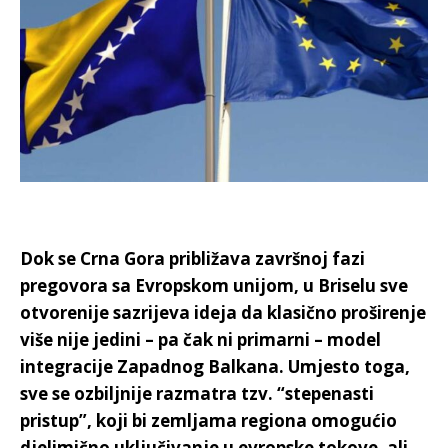
Dok se Crna Gora približava završnoj fazi
pregovora sa Evropskom unijom, u Briselu sve
otvorenije sazrijeva ideja da klasično proširenje
više nije jedini – pa čak ni primarni – model
integracije Zapadnog Balkana. Umjesto toga,
sve se ozbiljnije razmatra tzv. “stepenasti
pristup”, koji bi zemljama regiona omogućio
djelimično uključivanje u evropske tokove, ali