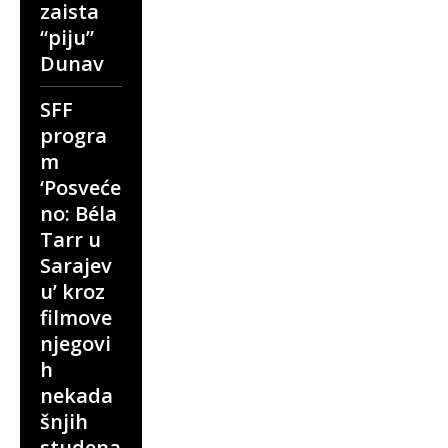
zaista
“piju”
Dunav
SFF
progra
m
‘Posveće
no: Béla
Tarr u
Sarajev
u’ kroz
filmove
njegovi
h
nekada
šnjih
studena