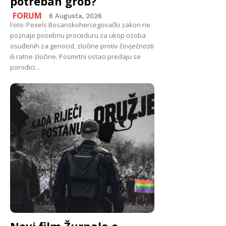
potreban grob?
FORUM
6 Augusta, 2026
Foto: Pexels Bosanskohercegovački zakon ne
poznaje posebnu proceduru za ukop osoba
osuđenih za genocid, zločine protiv čovječnosti
ili ratne zločine. Posmrtni ostaci predaju se
porodici...