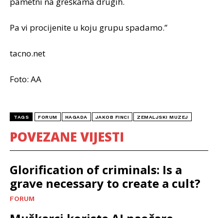
pametni na greškama drugih.
Pa vi procijenite u koju grupu spadamo.”
tacno.net
Foto: AA
TAGS
FORUM
HAGADA
JAKOB FINCI
ZEMALJSKI MUZEJ
POVEZANE VIJESTI
Glorification of criminals: Is a
grave necessary to create a cult?
FORUM