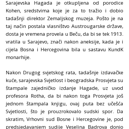
Sarajevska Hagada je otkupljena od porodice
Kohen, sredstvima koje je za to tražio i dobio
tadašnji direktor Zemaljskog muzeja. Pošto je na
taj način postala vlasništvo Austrougarske države,
dosta je vremena provela u Beču, da bi se tek 1913.
vratila u Sarajevo, znači nakon aneksije, kada je i
cijela Bosna i Hercegovina bila u sastavu KundK
monarhije.
Nakon Drugog svjetskog rata, tadašnje izdavačke
kuće, sarajevska Svjetlost i beogradska Prosvjeta su
štampale zajedničko izdanje Hagade, uz uvod
profesora Rotha, da bi nakon toga Prosvjeta još
jednom štampala knjigu, ovaj puta bez učešća
Svjetlosti, što je prouzrokovalo sudski spor. Da
skratim, Vrhovni sud Bosne i Hercegovine je, pod
predsjedavanjem sudije Veselina Badrova donio