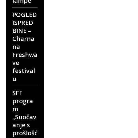
lampe
POGLED
ISPRED
BINE –
Charna
na
Freshwa
ve
festival
u
SFF
progra
m
„Suočav
anje s
prošlošć