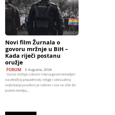
Novi film Žurnala o
govoru mržnje u BiH –
Kada riječi postanu
oružje
FORUM
5 Augusta, 2026
Govor mržnje u Bosni i Hercegovini temeljen
na etničkoj pripadnosti, religiji i seksualnoj
orijentaciji posebno je raširen i sve se više širi
putem medija,...