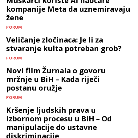
Muškarci koriste AI naočare
kompanije Meta da uznemiravaju
žene
FORUM
Veličanje zločinaca: Je li za
stvaranje kulta potreban grob?
FORUM
Novi film Žurnala o govoru
mržnje u BiH – Kada riječi
postanu oružje
FORUM
Kršenje ljudskih prava u
izbornom procesu u BiH – Od
manipulacije do ustavne
diskriminacije