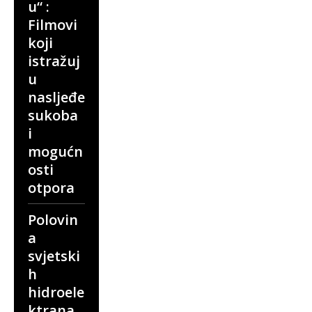
u“ :
Filmovi
koji
istražuj
u
nasljeđe
sukoba
i
mogućn
osti
otpora
Polovin
a
svjetski
h
hidroele
ktrana