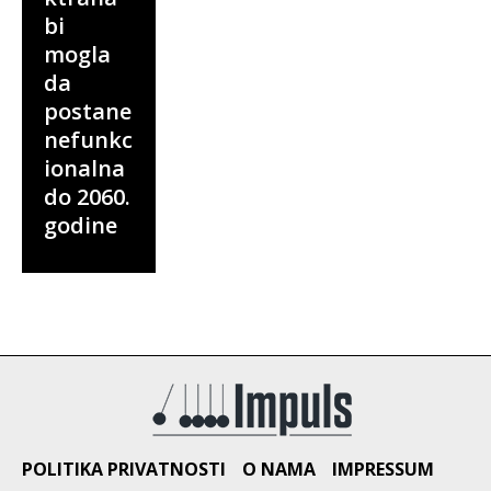
bi
mogla
da
postane
nefunkc
ionalna
do 2060.
godine
POLITIKA PRIVATNOSTI
O NAMA
IMPRESSUM