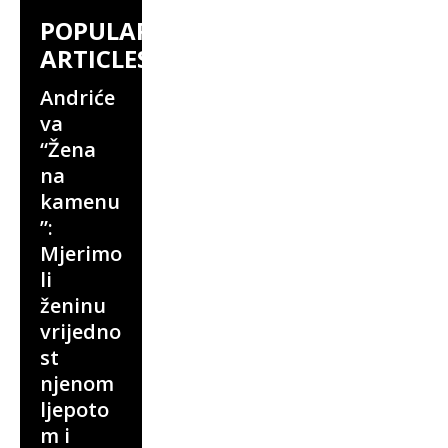
POPULAR
ARTICLES
Andriće
va
“Žena
na
kamenu
”:
Mjerimo
li
ženinu
vrijedno
st
njenom
ljepoto
m i