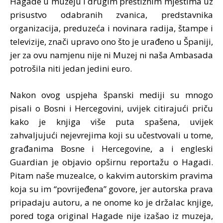
Hagade u muzeju i drugim prestižnim mjestima uz
prisustvo odabranih zvanica, predstavnika
organizacija, preduzeća i novinara radija, štampe i
televizije, znači upravo ono što je urađeno u Španiji,
jer za ovu namjenu nije ni Muzej ni naša Ambasada
potrošila niti jedan jedini euro.
Nakon ovog uspjeha španski mediji su mnogo
pisali o Bosni i Hercegovini, uvijek citirajući priču
kako je knjiga više puta spašena, uvijek
zahvaljujući nejevrejima koji su učestvovali u tome,
građanima Bosne i Hercegovine, a i engleski
Guardian je objavio opširnu reportažu o Hagadi.
Pitam naše muzealce, o kakvim autorskim pravima
koja su im “povrijeđena” govore, jer autorska prava
pripadaju autoru, a ne onome ko je držalac knjige,
pored toga original Hagade nije izašao iz muzeja,