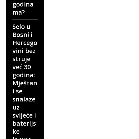
godina
ma?
Selo u
Bosni i
Hercego
vini bez
struje
već 30
godina:
Mještan
i se
snalaze
uz
svijeće i
baterijs
ke