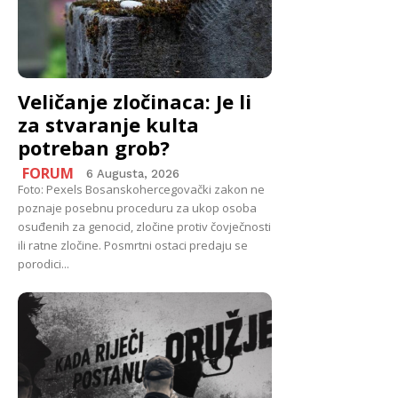
Veličanje zločinaca: Je li
za stvaranje kulta
potreban grob?
FORUM
6 Augusta, 2026
Foto: Pexels Bosanskohercegovački zakon ne
poznaje posebnu proceduru za ukop osoba
osuđenih za genocid, zločine protiv čovječnosti
ili ratne zločine. Posmrtni ostaci predaju se
porodici...