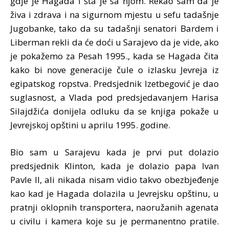
gdje je Hagada i šta je sa njom. Rekao sam da je
živa i zdrava i na sigurnom mjestu u sefu tadašnje
Jugobanke, tako da su tadašnji senatori Bardem i
Liberman rekli da će doći u Sarajevo da je vide, ako
je pokažemo za Pesah 1995., kada se Hagada čita
kako bi nove generacije čule o izlasku Jevreja iz
egipatskog ropstva. Predsjednik Izetbegović je dao
suglasnost, a Vlada pod predsjedavanjem Harisa
Silajdžića donijela odluku da se knjiga pokaže u
Jevrejskoj opštini u aprilu 1995. godine.
Bio sam u Sarajevu kada je prvi put dolazio
predsjednik Klinton, kada je dolazio papa Ivan
Pavle II, ali nikada nisam vidio takvo obezbjeđenje
kao kad je Hagada dolazila u Jevrejsku opštinu, u
pratnji oklopnih transportera, naoružanih agenata
u civilu i kamera koje su je permanentno pratile.